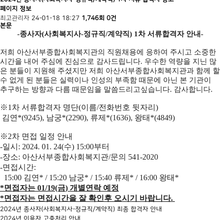
페이지 정보
최고관리자
24-01-18 18:27
1,746회
0건
본문
-
종사자
(
사회복지사
-
정규직
/
계약직
) 1
차 서류합격자 안내
-
저희 아산서부종합사회복지관의 직원채용에 응하여 주시고 소중한
시간을 내어 주심에 진심으로 감사드립니다
.
우수한 역량을 지닌 많
은 분들이 지원해 주셨지만
저희 아산서부종합사회복지관과 함께 할
수 없게 된 분들은 실력이나 인성의 부족함 때문에 아닌 본 기관이
추구하는 방향과 다름 때문임을 말씀드리고싶습니다
.
감사합니다
.
※
1
차 서류합격자 명단
(
이름
/
전화번호 뒷자리
)
김연
*(9245), 남궁
*(2290), 류제
*(1636),
왕태
*(4849)
※
2
차 면접 일정 안내
-
일시
: 2024. 01. 24(수
) 15:00
부터
-
장소
:
아산서부종합사회복지관
/
문의
541-2020
-
면접시간
:
15:00 김연
* / 15:20 남궁
*
/ 15:40 류제
* / 16:00 왕태
*
*
면접자는
01/19(금
)
개별연락 예정
*
면접자는 면접시간을 잘 확인후 오시기 바랍니다
.
2024년 종사자(사회복지사-정규직/계약직) 최종 합격자 안내
2024년 이용자 고충처리 안내