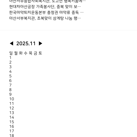
아산서부종합사회복지관, 도고면 행복키움에…
현대차아산공장 가족봉사단, 중복 맞이 보…
한국마약퇴치운동본부 충청권 마약류 중독 …
아산서부복지관, 초복맞이 삼계탕 나눔 행…
◀
2025.11
▶
일
월
화
수
목
금
토
1
2
3
4
5
6
7
8
9
10
11
12
13
14
15
16
17
18